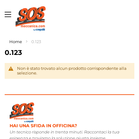
Toggle
Nav
Home
0.123
LISTI CAGELLI ONLINE.
0.123
0 ANNI DI ESPERIENZA.
AMO, POI CONSIGLIAMO.
Non è stato trovato alcun prodotto corrispondente alla
selezione.
HAI UNA SFIDA IN OFFICINA?
Un tecnico risponde in trenta minuti. Raccontaci la tua
esigenza e troviamo la soluzione giusta insieme.