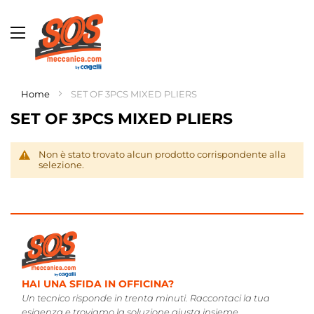
Toggle
Nav
Home
SET OF 3PCS MIXED PLIERS
LISTI CAGELLI ONLINE.
SET OF 3PCS MIXED PLIERS
0 ANNI DI ESPERIENZA.
AMO, POI CONSIGLIAMO.
Non è stato trovato alcun prodotto corrispondente alla
selezione.
HAI UNA SFIDA IN OFFICINA?
Un tecnico risponde in trenta minuti. Raccontaci la tua
esigenza e troviamo la soluzione giusta insieme.