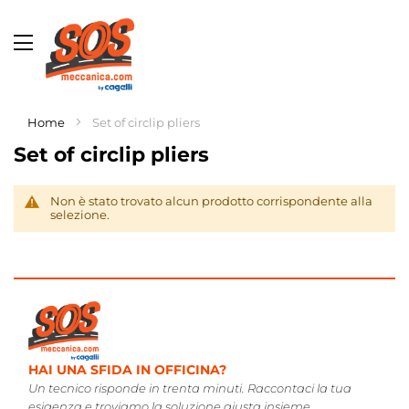
Toggle
Nav
Home
Set of circlip pliers
LISTI CAGELLI ONLINE.
Set of circlip pliers
0 ANNI DI ESPERIENZA.
AMO, POI CONSIGLIAMO.
Non è stato trovato alcun prodotto corrispondente alla
selezione.
HAI UNA SFIDA IN OFFICINA?
Un tecnico risponde in trenta minuti. Raccontaci la tua
esigenza e troviamo la soluzione giusta insieme.